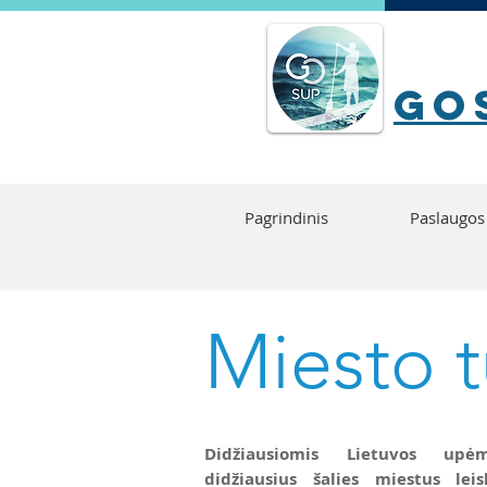
go
Pagrindinis
Paslaugos
Miesto t
Didžiausiomis Lietuvos upėm
didžiausius šalies miestus le