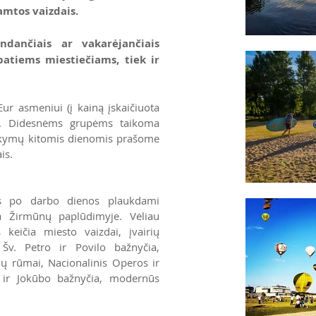
amtos vaizdais.
ndančiais ar vakarėjančiais
 patiems miestiečiams, tiek ir
Eur asmeniui (į kainą įskaičiuota
as). Didesnėms grupėms taikoma
sakymų kitomis dienomis prašome
is.
as po darbo dienos plaukdami
da Žirmūnų paplūdimyje. Vėliau
keičia miesto vaizdai, įvairių
: Šv. Petro ir Povilo bažnyčia,
ių rūmai, Nacionalinis Operos ir
o ir Jokūbo bažnyčia, modernūs