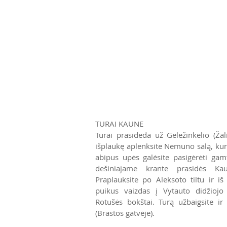
TURAI KAUNE
Turai prasideda už Geležinkelio (Žali
išplaukę aplenksite Nemuno salą, kuri
abipus upės galėsite pasigėrėti gam
dešiniajame krante prasidės Kau
Praplauksite po Aleksoto tiltu ir i
puikus vaizdas į Vytauto didžiojo
Rotušės bokštai. Turą užbaigsite ir
(Brastos gatvėje).