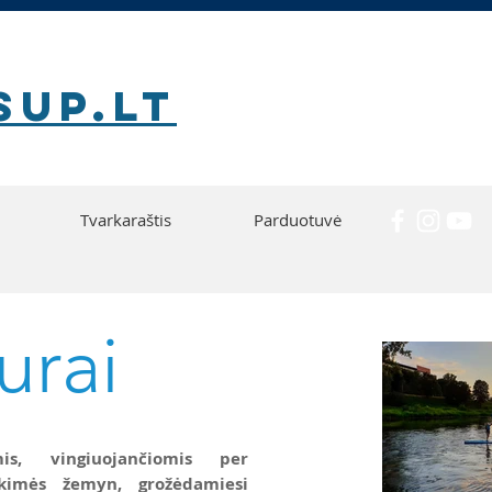
SUP.lt
Tvarkaraštis
Parduotuvė
urai
is, vingiuojančiomis per
iskimės žemyn, grožėdamiesi