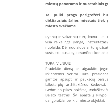
miestų panorama ir nuostabiais g
Tai puiki proga pasigrožėti bu
didžiausiais šalies miestais tiek
miesto svečiams.
Rytinių ir vakarinių turų kaina - 20 
visa reikalinga įranga, instruktaž
nuolaida. Dėl nuolaidos ar turų už
susisiekti puslapyje esančiais kontakta
TURAI VILNIUJE
Pradėkite dieną ar atgaukite jėg
irklentėmis Nerimi. Turai praside
gamtos apsuptį ir paukščių balsus 
laikotarpių architektūros šedevrai
Gedimino pilies bokštas, Raduškevič
Baleto teatras, Šv. apaštalų Pilyp
dangoraižiai bei kiti miesto objektai.