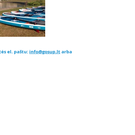
ės el. paštu:
info@gosup.lt
arba