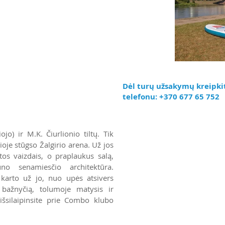
Dėl turų užsakymų kreipkit
telefonu:
+370 677 65 752
ojo) ir M.K. Čiurlionio tiltų. Tik
oje stūgso Žalgirio arena. Už jos
tos vaizdais, o praplaukus salą,
no senamiesčio architektūra.
š karto už jo, nuo upės atsivers
 bažnyčią, tolumoje matysis ir
 išsilaipinsite prie Combo klubo