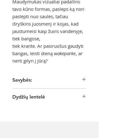
Maudymukas vizualiai padailins
tavo kūno formas, paslėps ką nori
paslėpti nuo saulės, tačiau
išryškins juosmenį ir kojas, kad
jaustumeisi kaip žuvis vandenyje,
tiek bangose,
tiek krante. Ar pasiruošus gaudyti
bangas, leisti dieną
wakeparke
, ar
nerti gilyn į jūrą?
Savybės:
Itališkas Sensitive® Sculpt audinys
Dydžių lentelė
dėl savo techninių savybių
suformuoja siluetą, pakoreguoja
figūrą ir palaiko raumenis.
S
M
L
XL
Sukurtas judėjimui;
Atsparus chlorui ir UV;
Krūtinė
82-
86-
92-
98-
Prigludęs;
(cm)
86
92
98
104
Formuoja siluetą;