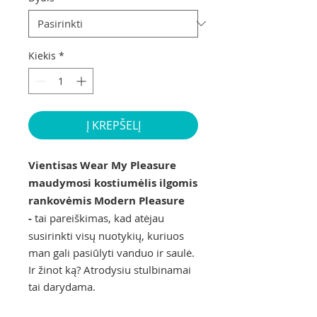
Kiekis
*
Į KREPŠELĮ
Vientisas Wear My Pleasure
maudymosi kostiumėlis ilgomis
rankovėmis Modern Pleasure
-
tai pareiškimas, kad atėjau
susirinkti visų nuotykių, kuriuos
man gali pasiūlyti vanduo ir saulė.
Ir žinot ką? Atrodysiu stulbinamai
tai darydama.