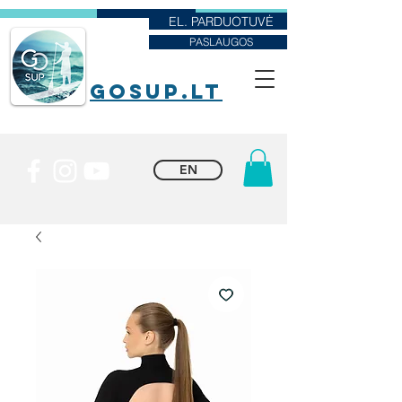
EL. PARDUOTUVĖ
PASLAUGOS
goSUP.lt
EN