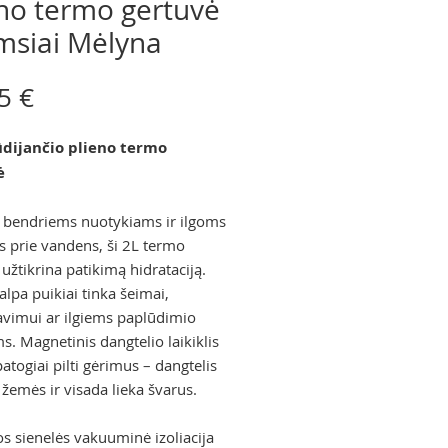
eno termo gertuvė
msiai Mėlyna
Price
5 €
ūdijančio plieno termo
ė
 bendriems nuotykiams ir ilgoms
 prie vandens, ši 2L termo
užtikrina patikimą hidrataciją.
alpa puikiai tinka šeimai,
avimui ar ilgiems paplūdimio
s. Magnetinis dangtelio laikiklis
patogiai pilti gėrimus – dangtelis
 žemės ir visada lieka švarus.
s sienelės vakuuminė izoliacija