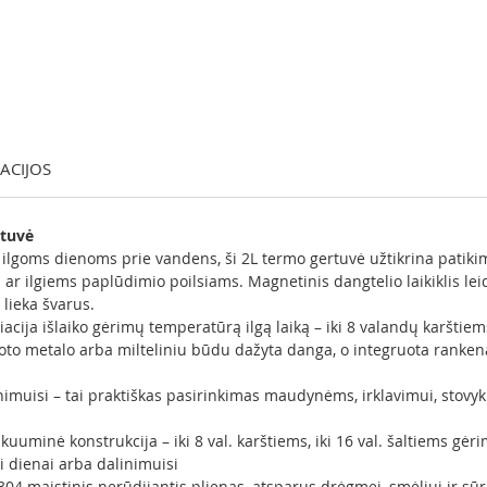
KACIJOS
rtuvė
lgoms dienoms prie vandens, ši 2L termo gertuvė užtikrina patikim
i ar ilgiems paplūdimio poilsiams. Magnetinis dangtelio laikiklis leid
 lieka švarus.
cija išlaiko gėrimų temperatūrą ilgą laiką – iki 8 valandų karštiems
oto metalo arba milteliniu būdu dažyta danga, o integruota rankena
linimuisi – tai praktiškas pasirinkimas maudynėms, irklavimui, stovy
uuminė konstrukcija – iki 8 val. karštiems, iki 16 val. šaltiems gė
i dienai arba dalinimuisi
04 maistinis nerūdijantis plienas, atsparus drėgmei, smėliui ir sū