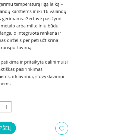
gėrimų temperatūrą ilgą laiką –
landų karštiems ir iki 16 valandų
s gėrimams. Gertuvė pasižymi
o metalo arba milteliniu būdu
danga, o integruota rankena ir
s dirželis per petį užtikrina
transportavimą.
 patikima ir pritaikyta dalinimuisi
aktiškas pasirinkimas
ms, irklavimui, stovyklavimui
onėms.
PŠELĮ