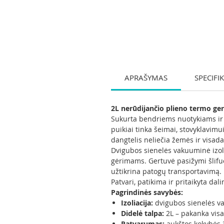
APRAŠYMAS
SPECIFI
2L nerūdijančio plieno termo ge
Sukurta bendriems nuotykiams ir i
puikiai tinka šeimai, stovyklavimu
dangtelis neliečia žemės ir visada
Dvigubos sienelės vakuuminė izolia
gėrimams. Gertuvė pasižymi šlifu
užtikrina patogų transportavimą.
Patvari, patikima ir pritaikyta da
Pagrindinės savybės:
Izoliacija:
dvigubos sienelės vak
Didelė talpa:
2L – pakanka visa
Patvarumas:
aukštos kokybės 3