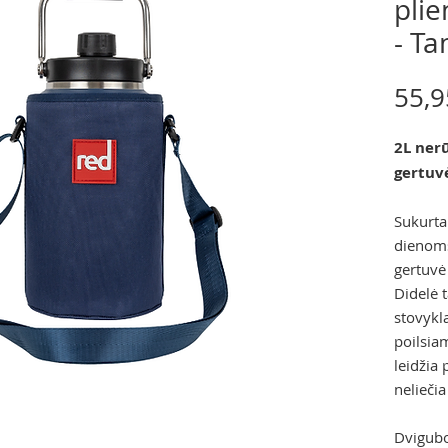
pli
- Ta
55,9
2L ner
gertuv
Sukurta
dienoms
gertuvė 
Didelė t
stovykl
poilsiam
leidžia 
neliečia
Dvigubo