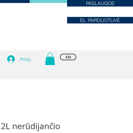
PASLAUGOS
EL. PARDUOTUVĖ
EN
Prisijungti
 2L nerūdijančio