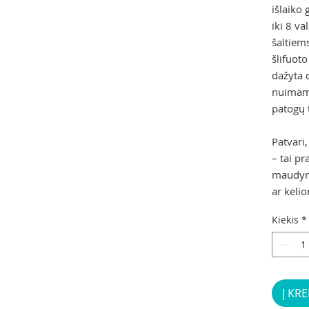
išlaiko 
iki 8 va
šaltiem
šlifuot
dažyta 
nuimama
patogų 
Patvari,
– tai pr
maudynė
ar keli
Kiekis
*
Į KRE