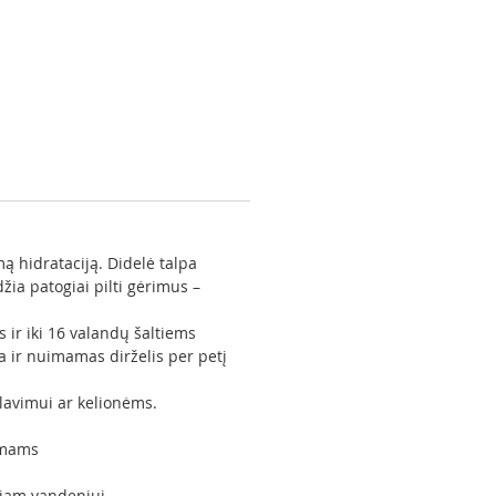
ą hidrataciją. Didelė talpa
žia patogiai pilti gėrimus –
 ir iki 16 valandų šaltiems
 ir nuimamas dirželis per petį
klavimui ar kelionėms.
rimams
riam vandeniui