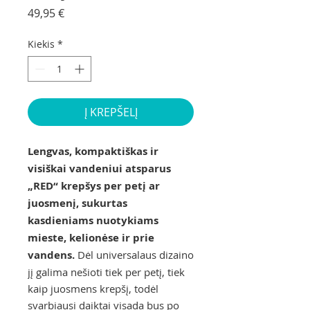
Price
49,95 €
Kiekis
*
Į KREPŠELĮ
Lengvas, kompaktiškas ir
visiškai vandeniui atsparus
„RED“ krepšys per petį ar
juosmenį, sukurtas
kasdieniams nuotykiams
mieste, kelionėse ir prie
vandens.
Dėl universalaus dizaino
jį galima nešioti tiek per petį, tiek
kaip juosmens krepšį, todėl
svarbiausi daiktai visada bus po