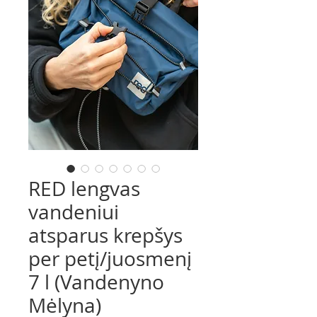
RED lengvas
vandeniui
atsparus krepšys
per petį/juosmenį
7 l (Vandenyno
Mėlyna)