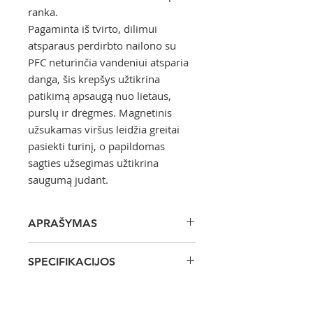
ranka.
Pagaminta iš tvirto, dilimui
atsparaus perdirbto nailono su
PFC neturinčia vandeniui atsparia
danga, šis krepšys užtikrina
patikimą apsaugą nuo lietaus,
purslų ir drėgmės. Magnetinis
užsukamas viršus leidžia greitai
pasiekti turinį, o papildomas
sagties užsegimas užtikrina
saugumą judant.
APRAŠYMAS
RED vandeniui atsparus krepšys
SPECIFIKACIJOS
per petį/juosmenį 7 l (Vandenyno
Mėlyna)
Techninė informacija
Lengvas, kompaktiškas ir visiškai
Talpa: 7 l
vandeniui atsparus „RED“ krepšys