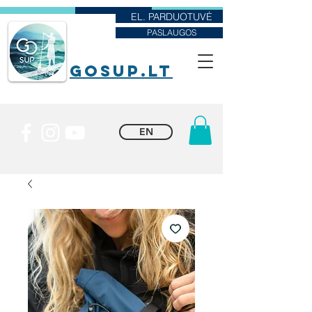
EL. PARDUOTUVĖ
PASLAUGOS
goSUP.lt
EN