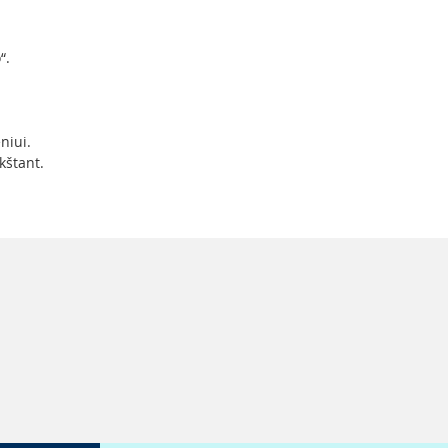
“.
niui.
kštant.