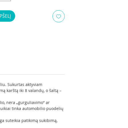
PŠELĮ
liu. Sukurtas aktyviam
mą karštą iki 8 valandų, o šaltą –
lio, nėra „gurguliavimo“ ar
puikiai tinka automobilio puodelių
nga suteikia patikimą sukibimą,