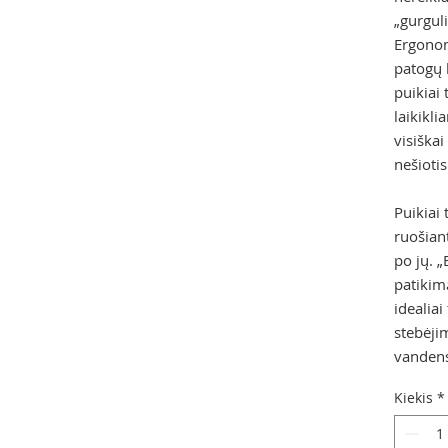
„gurguli
Ergonom
patogų 
puikiai
laikikli
visiškai
nešiotis
Puikiai 
ruošian
po jų. 
patikim
idealia
stebėji
vanden
Kiekis
*