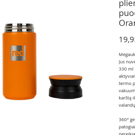
pli
puod
Ora
19,9
Mėgauki
Jus nuv
330 ml 
aktyviam
termo p
vakuumi
karštą i
valandų
360° ge
patogia
nereiki