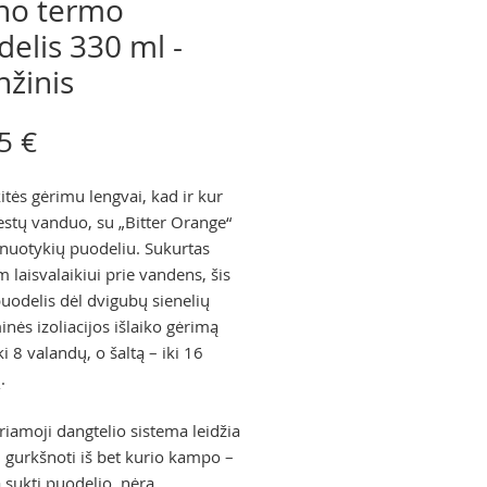
eno termo
elis 330 ml -
nžinis
Price
5 €
tės gėrimu lengvai, kad ir kur
estų vanduo, su „Bitter Orange“
nuotykių puodeliu. Sukurtas
 laisvalaikiui prie vandens, šis
uodelis dėl dvigubų sienelių
nės izoliacijos išlaiko gėrimą
ki 8 valandų, o šaltą – iki 16
.
riamoji dangtelio sistema leidžia
i gurkšnoti iš bet kurio kampo –
a sukti puodelio, nėra