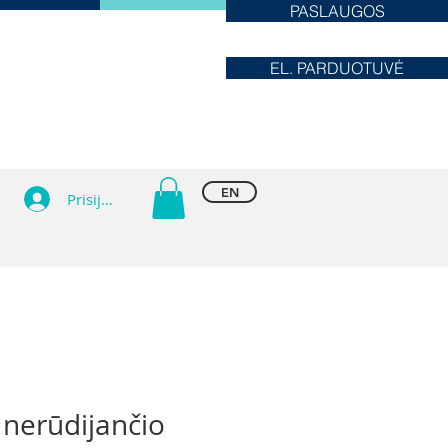
PASLAUGOS
EL. PARDUOTUVĖ
EN
Prisijungti
 nerūdijančio