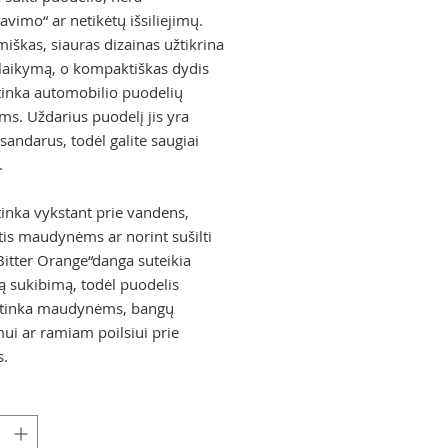
avimo“ ar netikėtų išsiliejimų.
iškas, siauras dizainas užtikrina
laikymą, o kompaktiškas dydis
 tinka automobilio puodelių
ams. Uždarius puodelį jis yra
 sandarus, todėl galite saugiai
.
tinka vykstant prie vandens,
tis maudynėms ar norint sušilti
„Bitter Orange“danga suteikia
ą sukibimą, todėl puodelis
i tinka maudynėms, bangų
mui ar ramiam poilsiui prie
s.