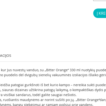
Į KRE
KACIJOS
r kur Jus nuvestų vanduo, su „Bitter Orange“ 330 ml nuotykių puode
rmo puodelis dėl dvigubų sienelių vakuuminės izoliacijos išlaiko gėri
eidžia patogiai gurkšnoti iš bet kurio kampo – nereikia sukti puode
s, siauras dizainas užtikrina patogų laikymą, o kompaktiškas dydis 
ra visiškai sandarus, todėl galite saugiai nešiotis.
ns, ruošiantis maudynėms ar norint sušilti po jų. „Bitter Orange“da
udynėms, bangų stebėjimui ar ramiam poilsiui prie vandens.