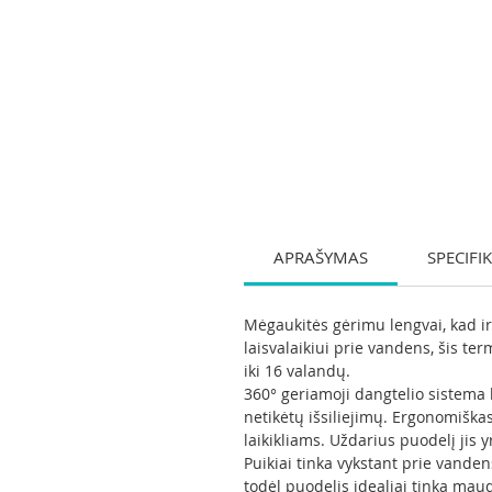
APRAŠYMAS
SPECIFI
Mėgaukitės gėrimu lengvai, kad i
laisvalaikiui prie vandens, šis te
iki 16 valandų.
360° geriamoji dangtelio sistema l
netikėtų išsiliejimų. Ergonomiška
laikikliams. Uždarius puodelį jis y
Puikiai tinka vykstant prie vande
todėl puodelis idealiai tinka ma