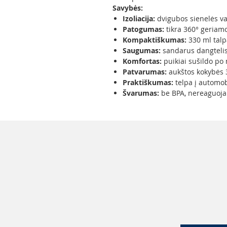
Savybės:
Izoliacija:
dvigubos sienelės vak
Patogumas:
tikra 360° geriamo
Kompaktiškumas:
330 ml talpa
Saugumas:
sandarus dangtelis l
Komfortas:
puikiai sušildo po
Patvarumas:
aukštos kokybės 3
Praktiškumas:
telpa į automobi
Švarumas:
be BPA, nereaguojan