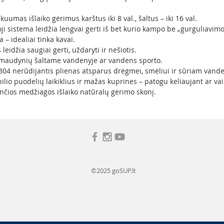
uumas išlaiko gėrimus karštus iki 8 val., šaltus – iki 16 val.
ji sistema leidžia lengvai gerti iš bet kurio kampo be „gurguliavimo
 – idealiai tinka kavai.
eidžia saugiai gerti, uždaryti ir nešiotis.
 maudynių šaltame vandenyje ar vandens sporto.
04 nerūdijantis plienas atsparus drėgmei, smėliui ir sūriam vande
lio puodelių laikiklius ir mažas kuprines – patogu keliaujant ar vai
čios medžiagos išlaiko natūralų gėrimo skonį.
©2025 goSUP.lt