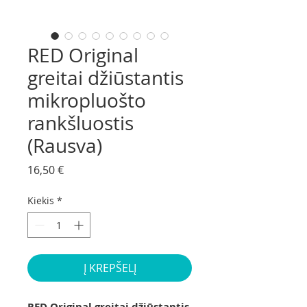
RED Original
greitai džiūstantis
mikropluošto
rankšluostis
(Rausva)
Price
16,50 €
Kiekis
*
Į KREPŠELĮ
RED Original greitai džiūstantis