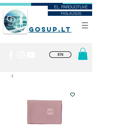
EL. PARDUOTUVĖ
PASLAUGOS
goSUP.lt
EN