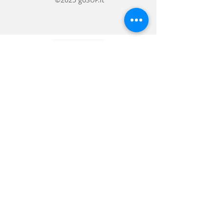
kaip praktiškas rankšluostis
irklentės bei šlapios įrangos
nusausinimui.
Ryški
Admiral Blue
spalva suteikia
stilingą išvaizdą ir puikiai tinka
naujiems nuotykiams prie vandens.
Tai nepamainomas aksesuaras tiek
vandens sporto mėgėjams, tiek
poilsiautojams, norintiems pamiršti
didelius ir nepatogius
rankšluosčius.
Dydis: 80cm x 40cm