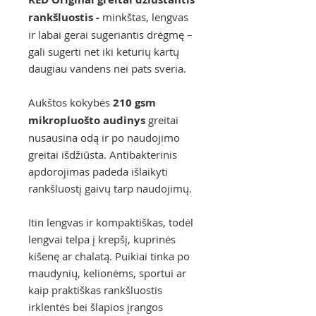
rankšluostis -
minkštas, lengvas
ir labai gerai sugeriantis drėgmę –
gali sugerti net iki keturių kartų
daugiau vandens nei pats sveria.
Aukštos kokybės
210 gsm
mikropluošto audinys
greitai
nusausina odą ir po naudojimo
greitai išdžiūsta. Antibakterinis
apdorojimas padeda išlaikyti
rankšluostį gaivų tarp naudojimų.
Itin lengvas ir kompaktiškas, todėl
lengvai telpa į krepšį, kuprinės
kišenę ar chalatą. Puikiai tinka po
maudynių, kelionėms, sportui ar
kaip praktiškas rankšluostis
irklentės bei šlapios įrangos