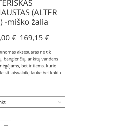
ERIŠKAS
IAUSTAS (ALTER
 -miško žalia
Įprastinė
Pardavimo
,00 € 
169,15 €
kaina
kaina
nomas aksesuaras ne tik
ų, banglenčių, ar kitų vandens
mėgėjams, bet ir tiems, kurie
eisti laisvalaikį lauke bet kokiu
nkti