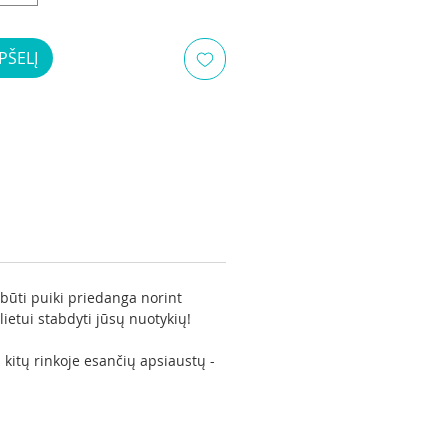
PŠELĮ
i būti puiki priedanga norint
 lietui stabdyti jūsų nuotykių!
 kitų rinkoje esančių apsiaustų -