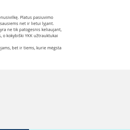
enusivilkę. Platus pasiuvimo
ausiems net ir lietui lyjant.
 yra ne tik patogesnis keliaujant,
s, o kokybiški YKK užtrauktukai
jams, bet ir tiems, kurie mėgsta