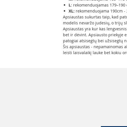
L
: rekomenduojamas 179–190
XL:
rekomenduojama 190cm - 
Apsiaustas sukurtas taip, kad pat
modelis nevaržo judesių, o trijų s
Apsiaustas yra kur kas lengvesnis l
bet ir dėvint. Apsiausto priekyje 
patogiai atsisegtų bei užsisegtų net
Šis apsiaustas - nepamainomas aks
leisti laisvalaikį lauke bet kokiu or