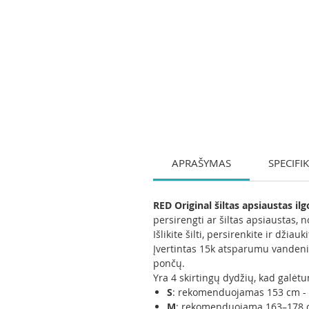
APRAŠYMAS
SPECIFI
RED Original šiltas apsiaustas i
persirengti ar šiltas apsiaustas, no
Išlikite šilti, persirenkite ir dži
Įvertintas 15k atsparumu vandeniu
pončų.
Yra 4 skirtingų dydžių, kad galėt
S
: rekomenduojamas 153 cm -
M
: rekomenduojama 163–178