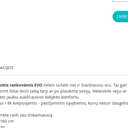
Į KRE
KACIJOS
lgomis rankovėmis EVO
neleis sušalti net ir žvarbiausiu oru. Tai gal
rint šiltai leisti laiką tarp ar po plaukimo sesijų. Neleiskite vėjui ar
aukitės jaukiu aukščiausios kokybės komfortu.
i / 8k kvėpuojantis - pasižymintis sąvybėmis, kurių neturi daugelis
umėte rasti sau tinkamiausią:
 160 cm
 cm