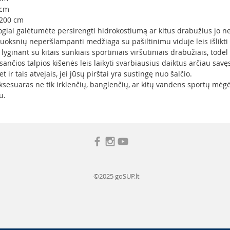
 cm
200 cm
ogiai galėtumėte persirengti hidrokostiumą ar kitus drabužius jo n
luoksnių neperšlampanti medžiaga su pašiltinimu viduje leis išlikti s
yginant su kitais sunkiais sportiniais viršutiniais drabužiais, todėl
esančios talpios kišenės leis laikyti svarbiausius daiktus arčiau savę
 ir tais atvejais, jei jūsų pirštai yra sustingę nuo šalčio.
esuaras ne tik irklenčių, banglenčių, ar kitų vandens sportų mėgė
u.
©2025 goSUP.lt