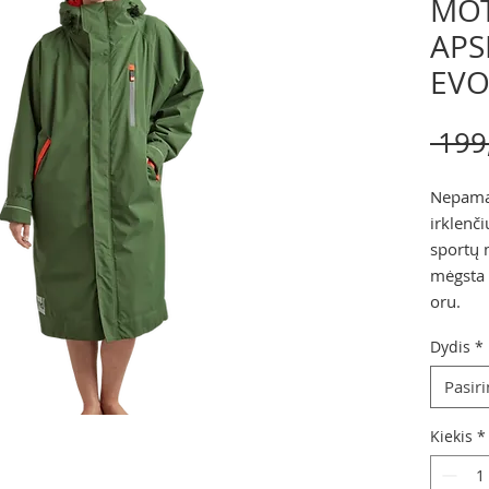
MOT
APS
EVO)
 199
Nepamai
irklenči
sportų 
mėgsta l
oru.
Dydis
*
Pasiri
Kiekis
*