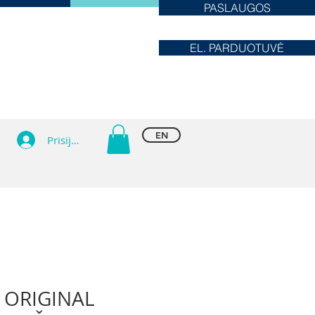
PASLAUGOS
EL. PARDUOTUVĖ
EN
Prisijungti
 ORIGINAL