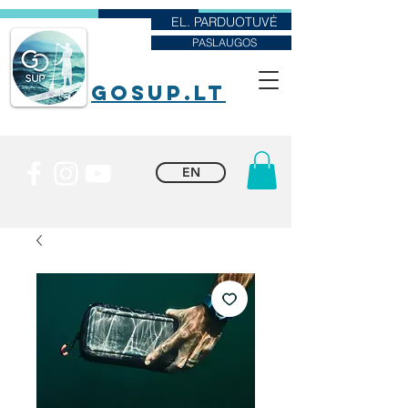
EL. PARDUOTUVĖ
PASLAUGOS
goSUP.lt
EN