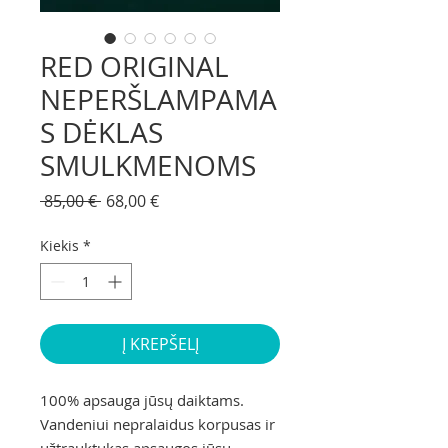
RED ORIGINAL
NEPERŠLAMPAMA
S DĖKLAS
SMULKMENOMS
Įprastinė
Pardavimo
 85,00 € 
68,00 €
kaina
kaina
Kiekis
*
Į KREPŠELĮ
100% apsauga jūsų daiktams.
Vandeniui nepralaidus korpusas ir
užtrauktukas apsaugos jūsų