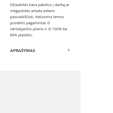
Džiaukitės kava pakeliui į darbą ar
mėgaukitės arbata eidami
pasivaikščioti. Kelioninis termo
puodelis pagamintas iš
nerūdijančio plieno ir iš 100% be
BPA plastiko.
APRAŠYMAS
RED Original nerūdijančio plieno
termo puodelis
leis pamiršti
vienkartinius puodelius. Džiaukitės
kava pakeliui į darbą ar mėgaukitės
arbata eidami pasivaikščioti.
Kelioninis termo puodelis
pagamintas iš nerūdijančio plieno
ir iš 100% be BPA plastiko, jis išlaiko
gėrimus karštus iki 4, o šaltus - iki
8 valandų. Specialus dangtelis