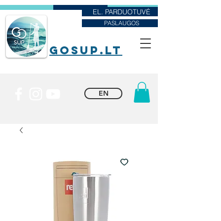
EL. PARDUOTUVĖ
PASLAUGOS
goSUP.lt
EN