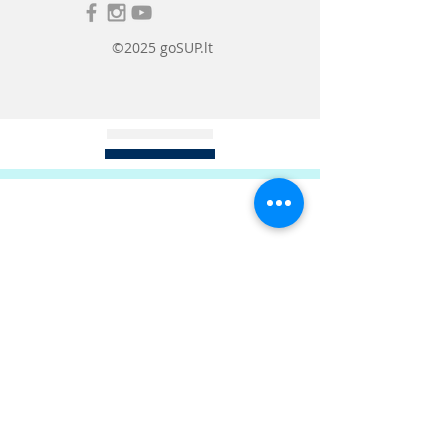
sukurtas taip, kad galėtumėte
puodelį naudoti judėdami, įsidėti
šiaudelį ir neapsipilti.
©2025 goSUP.lt
Termo puodelis yra 567ml talpos,
todėl jame lengvai tilps visa jūsų
pamėgta kava, arbata, vanduo ar
net trintų vaisių kokteilis.