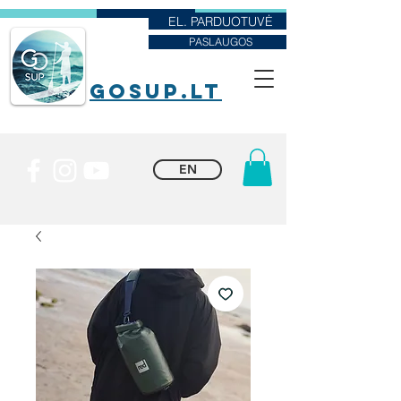
EL. PARDUOTUVĖ
PASLAUGOS
goSUP.lt
EN