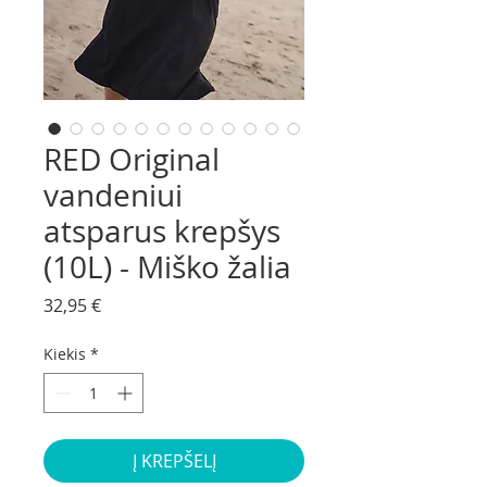
RED Original
vandeniui
atsparus krepšys
(10L) - Miško žalia
Price
32,95 €
Kiekis
*
Į KREPŠELĮ