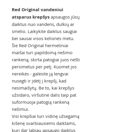
Red Original vandeniui
atsparus krepšys
apsaugos jūsų
daiktus nuo vandens, dulkių ar
smėlio. Laikykite daiktus saugiai
bei sausai visos kelionės metu.
Šie Red Original hermetiniai
maišai turi papildomą nešimo
rankeną, skirta patogiai juos nešti
persimetus per petį. Kuomet jos
nereikės - galėsite ją lengvai
nusegti ir įdėtį į krepšį, kad
nesimaišytų. Be to, kai krepšys
užsidaro, viršutinė dalis taip pat
suformuoja patogią rankeną
nešimui.
Visi krepšiai turi vidinę užsegamą
kišenę svarbiausiems daiktams,
kuri dar labiau apsaugo daiktus