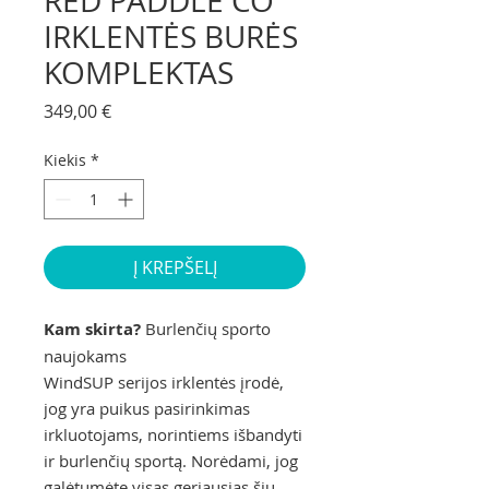
RED PADDLE CO
IRKLENTĖS BURĖS
KOMPLEKTAS
Price
349,00 €
Kiekis
*
Į KREPŠELĮ
Kam skirta?
Burlenčių sporto
naujokams
WindSUP serijos irklentės įrodė,
jog yra puikus pasirinkimas
irkluotojams, norintiems išbandyti
ir burlenčių sportą. Norėdami, jog
galėtumėte visas geriausias šių