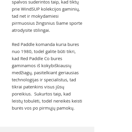
spalvos suderintos taip, kad tiktų
prie WindSUP kolekcijos gaminių,
tad net ir mokydamiesi
pirmuosius žingsnius šiame sporte
atrodysite stilingai.
Red Paddle komanda kuria bures
nuo 1980, todėl galite būti tikri,
kad Red Paddle Co burės
gaminamos iš kokybiškiausių
medžiagų, pasitelkiant geriausias
technologijas ir specialistus, tad
tikrai patenkins visus jūsų
poreikius. Sukurtos taip, kad
leistų tobulėti, todėl nereikės keisti
burės vos po pirmųjų pamokų.