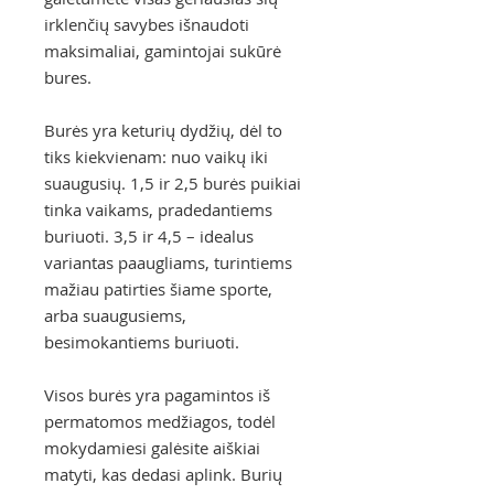
irklenčių savybes išnaudoti
maksimaliai, gamintojai sukūrė
bures.
Burės yra keturių dydžių, dėl to
tiks kiekvienam: nuo vaikų iki
suaugusių. 1,5 ir 2,5 burės puikiai
tinka vaikams, pradedantiems
buriuoti. 3,5 ir 4,5 – idealus
variantas paaugliams, turintiems
mažiau patirties šiame sporte,
arba suaugusiems,
besimokantiems buriuoti.
Visos burės yra pagamintos iš
permatomos medžiagos, todėl
mokydamiesi galėsite aiškiai
matyti, kas dedasi aplink. Burių