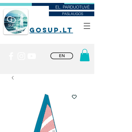
EL. PARDUOTUVĖ
PASLAUGOS
goSUP.lt
EN