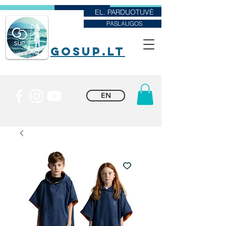
EL. PARDUOTUVĖ
PASLAUGOS
goSUP.lt
EN