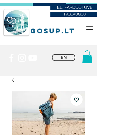
EL. PARDUOTUVĖ
PASLAUGOS
goSUP.lt
EN