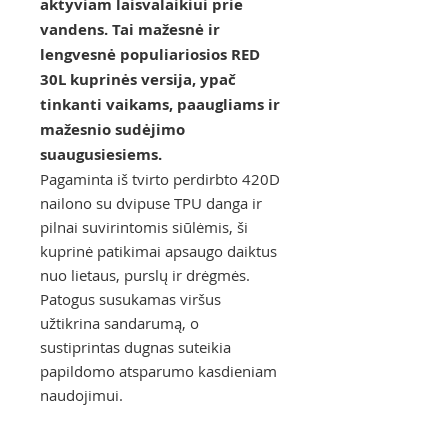
aktyviam laisvalaikiui prie
vandens. Tai mažesnė ir
lengvesnė populiariosios RED
30L kuprinės versija, ypač
tinkanti vaikams, paaugliams ir
mažesnio sudėjimo
suaugusiesiems.
Pagaminta iš tvirto perdirbto 420D
nailono su dvipuse TPU danga ir
pilnai suvirintomis siūlėmis, ši
kuprinė patikimai apsaugo daiktus
nuo lietaus, purslų ir drėgmės.
Patogus susukamas viršus
užtikrina sandarumą, o
sustiprintas dugnas suteikia
papildomo atsparumo kasdieniam
naudojimui.