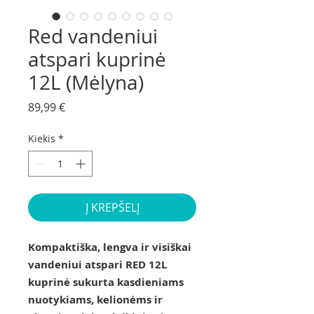
Red vandeniui
atspari kuprinė
12L (Mėlyna)
Price
89,99 €
Kiekis
*
Į KREPŠELĮ
Kompaktiška, lengva ir visiškai
vandeniui atspari RED 12L
kuprinė sukurta kasdieniams
nuotykiams, kelionėms ir