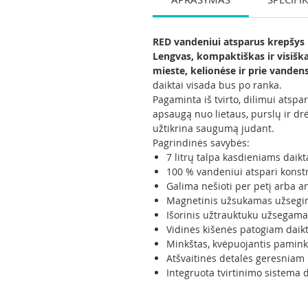
RED vandeniui atsparus krepšys p
Lengvas, kompaktiškas ir visišk
mieste, kelionėse ir prie vandens
daiktai visada bus po ranka.
Pagaminta iš tvirto, dilimui atsp
apsaugą nuo lietaus, purslų ir dr
užtikrina saugumą judant.
Pagrindinės savybės:
7 litrų talpa kasdieniams daik
100 % vandeniui atspari konstr
Galima nešioti per petį arba 
Magnetinis užsukamas užsegim
Išorinis užtrauktuku užsegamas
Vidinės kišenės patogiam daik
Minkštas, kvėpuojantis pamink
Atšvaitinės detalės geresnia
Integruota tvirtinimo sistema d