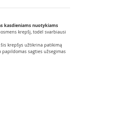
rtas kasdieniams nuotykiams
juosmens krepšį, todėl svarbiausi
šis krepšys užtikrina patikimą
, o papildomas sagties užsegimas