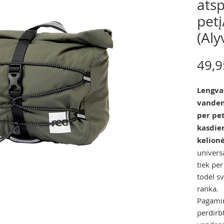
atsp
petį
(Aly
49,9
Lengvas
vanden
per pet
kasdie
kelionė
universa
tiek per
todėl s
ranka.
Pagamint
perdirb