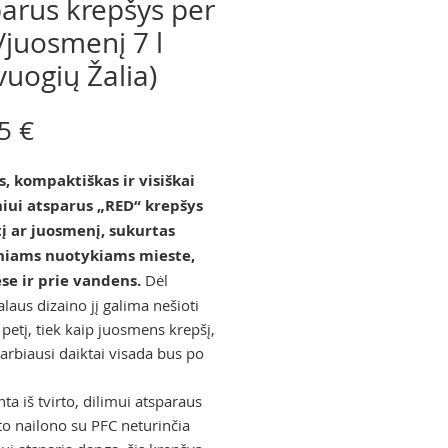
arus krepšys per
/juosmenį 7 l
vuogių Žalia)
Price
5 €
, kompaktiškas ir visiškai
iui atsparus „RED“ krepšys
į ar juosmenį, sukurtas
niams nuotykiams mieste,
se ir prie vandens.
Dėl
laus dizaino jį galima nešioti
 petį, tiek kaip juosmens krepšį,
varbiausi daiktai visada bus po
a iš tvirto, dilimui atsparaus
to nailono su PFC neturinčia