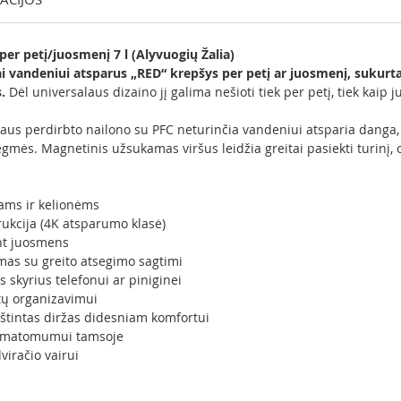
er petį/juosmenį 7 l (Alyvuogių Žalia)
ai vandeniui atsparus „RED“ krepšys per petį ar juosmenį, suku
.
Dėl universalaus dizaino jį galima nešioti tiek per petį, tiek kaip 
araus perdirbto nailono su PFC neturinčia vandeniui atsparia danga, 
ėgmės. Magnetinis užsukamas viršus leidžia greitai pasiekti turinį
tams ir kelionėms
ukcija (4K atsparumo klasė)
ant juosmens
as su greito atsegimo sagtimi
 skyrius telefonui ar piniginei
tų organizavimui
štintas diržas didesniam komfortui
m matomumui tamsoje
viračio vairui