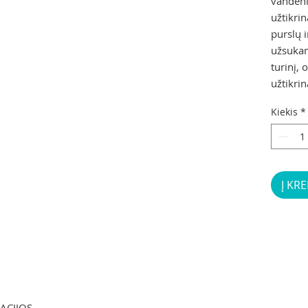
vandeni
užtikri
purslų 
užsukama
turinį,
užtikri
Kiekis
*
Į KRE
KACIJOS