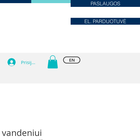
PASLAUGOS
EL. PARDUOTUVĖ
EN
Prisijungti
 vandeniui