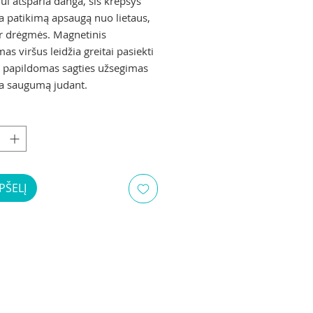
ui atsparia danga, šis krepšys
na patikimą apsaugą nuo lietaus,
ir drėgmės. Magnetinis
s viršus leidžia greitai pasiekti
 o papildomas sagties užsegimas
na saugumą judant.
PŠELĮ