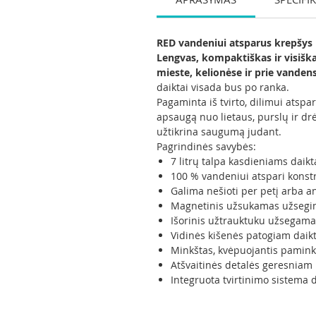
RED vandeniui atsparus krepšys 
Lengvas, kompaktiškas ir visišk
mieste, kelionėse ir prie vandens
daiktai visada bus po ranka.
Pagaminta iš tvirto, dilimui atsp
apsaugą nuo lietaus, purslų ir dr
užtikrina saugumą judant.
Pagrindinės savybės:
7 litrų talpa kasdieniams daik
100 % vandeniui atspari konstr
Galima nešioti per petį arba 
Magnetinis užsukamas užsegim
Išorinis užtrauktuku užsegamas
Vidinės kišenės patogiam daik
Minkštas, kvėpuojantis pamink
Atšvaitinės detalės geresnia
Integruota tvirtinimo sistema d