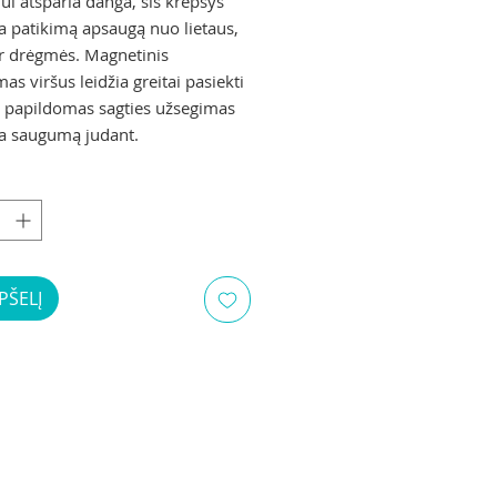
ui atsparia danga, šis krepšys
na patikimą apsaugą nuo lietaus,
ir drėgmės. Magnetinis
s viršus leidžia greitai pasiekti
 o papildomas sagties užsegimas
na saugumą judant.
PŠELĮ