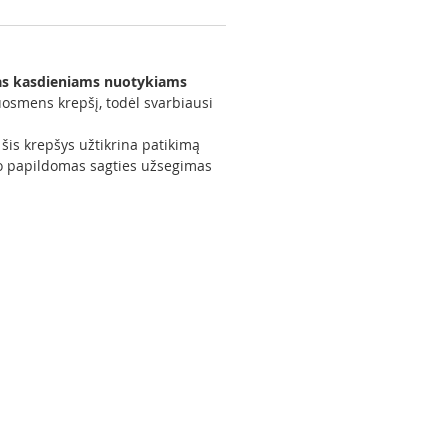
rtas kasdieniams nuotykiams
juosmens krepšį, todėl svarbiausi
šis krepšys užtikrina patikimą
, o papildomas sagties užsegimas