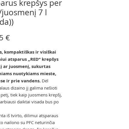
arus krepšys per
/juosmenį 7 l
da))
Price
5 €
, kompaktiškas ir visiškai
iui atsparus „RED“ krepšys
į ar juosmenį, sukurtas
niams nuotykiams mieste,
se ir prie vandens.
Dėl
laus dizaino jį galima nešioti
 petį, tiek kaip juosmens krepšį,
varbiausi daiktai visada bus po
a iš tvirto, dilimui atsparaus
to nailono su PFC neturinčia