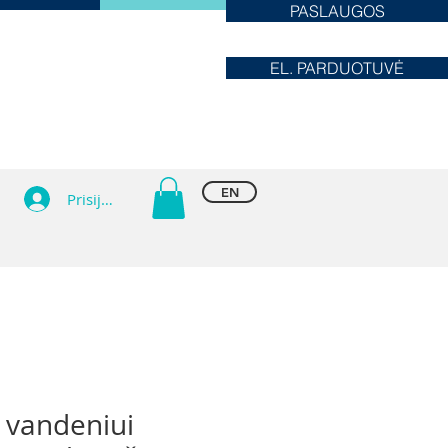
PASLAUGOS
EL. PARDUOTUVĖ
EN
Prisijungti
 vandeniui