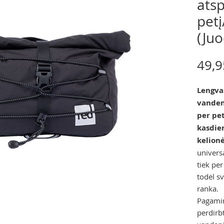
atsp
petį
(Juo
49,9
Lengvas
vanden
per pet
kasdie
kelionė
universa
tiek per
todėl s
ranka.
Pagamint
perdirb