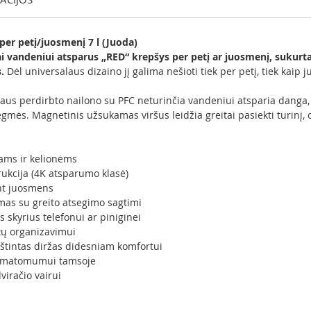
per petį/juosmenį 7 l (Juoda)
ai vandeniui atsparus „RED“ krepšys per petį ar juosmenį, suku
.
Dėl universalaus dizaino jį galima nešioti tiek per petį, tiek kaip 
araus perdirbto nailono su PFC neturinčia vandeniui atsparia danga, 
ėgmės. Magnetinis užsukamas viršus leidžia greitai pasiekti turinį
tams ir kelionėms
ukcija (4K atsparumo klasė)
ant juosmens
as su greito atsegimo sagtimi
 skyrius telefonui ar piniginei
tų organizavimui
štintas diržas didesniam komfortui
m matomumui tamsoje
viračio vairui