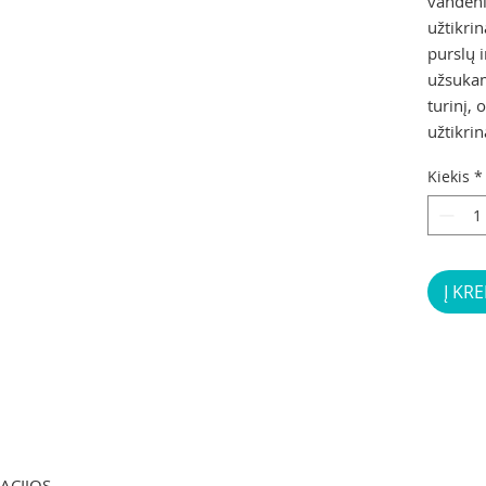
vandeni
užtikri
purslų 
užsukama
turinį,
užtikri
Kiekis
*
Į KRE
KACIJOS