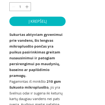
Į KREPŠELĮ
Sukurtas aktyviam gyvenimui
prie vandens, šis lengvas
mikropluošto pončas yra
puikus pasirinkimas greitam
nusausinimui ir patogiam
persirengimui po maudynių,
baseino ar paplūdimio
pramogų.
Pagamintas iš minkšto
210 gsm
šukuoto mikropluošto
, jis yra
švelnus odai ir sugeria iki keturių
kartų daugiau vandens nei pats
sveria. Audinys greitai pašalina