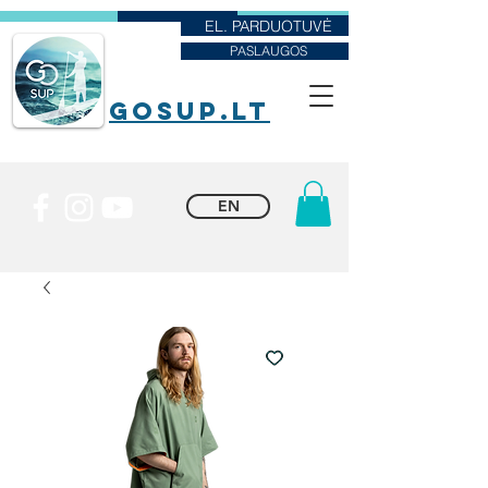
EL. PARDUOTUVĖ
PASLAUGOS
goSUP.lt
EN