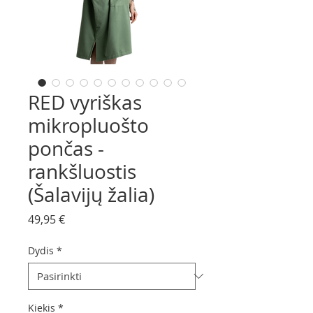
RED vyriškas
mikropluošto
pončas -
rankšluostis
(Šalavijų žalia)
Price
49,95 €
Dydis
*
Kiekis
*