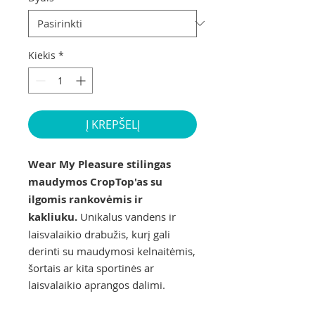
Kiekis
*
Į KREPŠELĮ
Wear My Pleasure stilingas
maudymos CropTop'as su
ilgomis rankovėmis ir
kakliuku.
Unikalus vandens ir
laisvalaikio drabužis, kurį gali
derinti su maudymosi kelnaitėmis,
šortais ar kita sportinės ar
laisvalaikio aprangos dalimi.