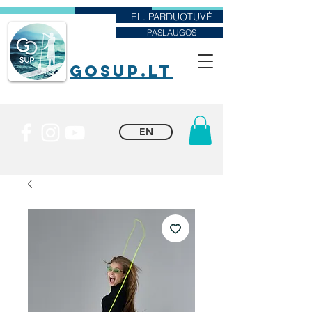
EL. PARDUOTUVĖ
PASLAUGOS
goSUP.lt
EN