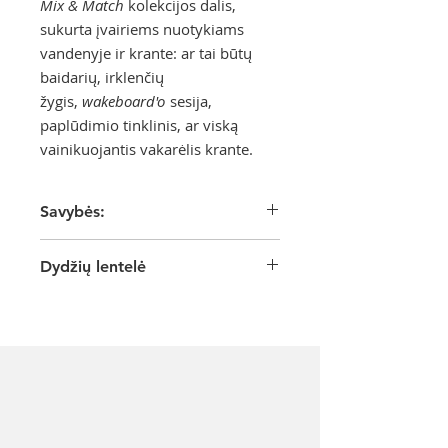
Mix & Match
kolekcijos dalis,
sukurta įvairiems nuotykiams
vandenyje ir krante: ar tai būtų
baidarių, irklenčių
žygis,
wakeboard'o
sesija,
paplūdimio tinklinis, ar viską
vainikuojantis vakarėlis krante.
Savybės:
Itališkas Sensitive® Sculpt audinys
Dydžių lentelė
dėl savo techninių savybių
suformuoja siluetą, pakoreguoja
figūrą ir palaiko raumenis.
S
M
L
XL
Sukurtas judėjimui;
Atsparus chlorui ir UV;
Krūtinė
82-
86-
92-
98-
Prigludęs;
(cm)
86
92
98
104
Formuoja siluetą;
Laidus orui;
Liemuo
62-
66-
72-
78-
Greitai džiūsta;
(cm)
66
72
78
84