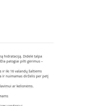
ą hidrataciją. Didelė talpa
žia patogiai pilti gėrimus –
 ir iki 16 valandų šaltiems
 ir nuimamas dirželis per petį
klavimui ar kelionėms.
rimams
riam vandeniui