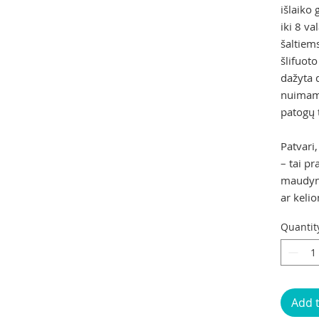
išlaiko 
iki 8 va
šaltiem
šlifuot
dažyta 
nuimama
patogų 
Patvari,
– tai pr
maudynė
ar keli
Quantit
Add 