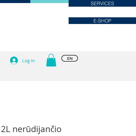
SERVICES
E-SHOP
EN
Log In
 2L nerūdijančio