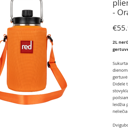
pli
- Or
€55
2L ner
gertuv
Sukurta
dienoms
gertuvė 
Didelė t
stovykl
poilsiam
leidžia 
neliečia
Dvigubo