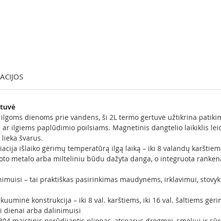
KACIJOS
rtuvė
lgoms dienoms prie vandens, ši 2L termo gertuvė užtikrina patikim
i ar ilgiems paplūdimio poilsiams. Magnetinis dangtelio laikiklis leid
 lieka švarus.
cija išlaiko gėrimų temperatūrą ilgą laiką – iki 8 valandų karštiems
oto metalo arba milteliniu būdu dažyta danga, o integruota rankena
linimuisi – tai praktiškas pasirinkimas maudynėms, irklavimui, stovy
uuminė konstrukcija – iki 8 val. karštiems, iki 16 val. šaltiems gė
i dienai arba dalinimuisi
04 maistinis nerūdijantis plienas, atsparus drėgmei, smėliui ir sū