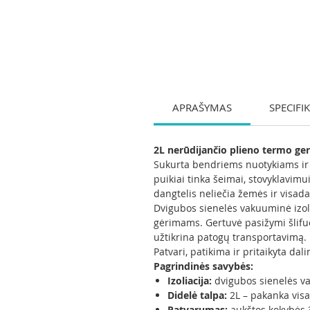
APRAŠYMAS
SPECIFI
2L nerūdijančio plieno termo ge
Sukurta bendriems nuotykiams ir i
puikiai tinka šeimai, stovyklavimu
dangtelis neliečia žemės ir visada
Dvigubos sienelės vakuuminė izolia
gėrimams. Gertuvė pasižymi šlifu
užtikrina patogų transportavimą.
Patvari, patikima ir pritaikyta da
Pagrindinės savybės:
Izoliacija:
dvigubos sienelės vak
Didelė talpa:
2L – pakanka visa
Patvarumas:
aukštos kokybės 3