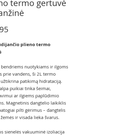
eno termo gertuvė
anžinė
Price
.95
ūdijančio plieno termo
ė
 bendriems nuotykiams ir ilgoms
 prie vandens, ši 2L termo
užtikrina patikimą hidrataciją.
alpa puikiai tinka šeimai,
avimui ar ilgiems paplūdimio
s. Magnetinis dangtelio laikiklis
patogiai pilti gėrimus – dangtelis
 žemės ir visada lieka švarus.
s sienelės vakuuminė izoliacija