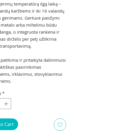
gėrimų temperatūrą ilgą laiką –
landų karštiems ir iki 16 valandų
s gėrimams. Gertuvė pasižymi
o metalo arba milteliniu būdu
danga, o integruota rankena ir
s dirželis per petį užtikrina
transportavimą.
 patikima ir pritaikyta dalinimuisi
aktiškas pasirinkimas
ms, irklavimui, stovyklavimui
onėms.
y
*
to Cart