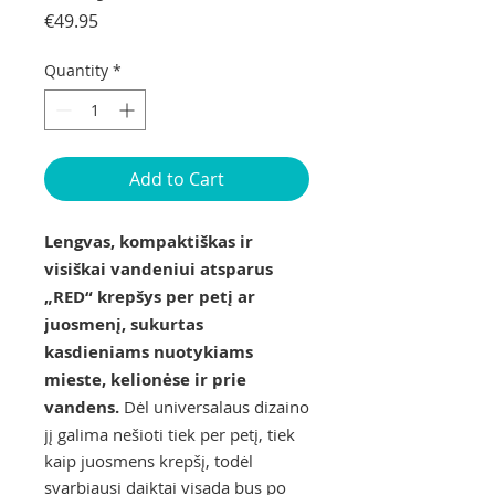
Price
€49.95
Quantity
*
Add to Cart
Lengvas, kompaktiškas ir
visiškai vandeniui atsparus
„RED“ krepšys per petį ar
juosmenį, sukurtas
kasdieniams nuotykiams
mieste, kelionėse ir prie
vandens.
Dėl universalaus dizaino
jį galima nešioti tiek per petį, tiek
kaip juosmens krepšį, todėl
svarbiausi daiktai visada bus po