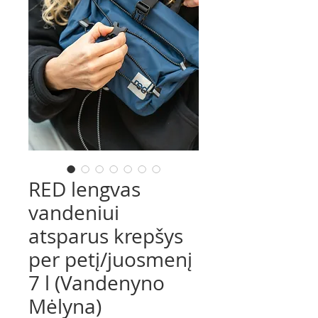
RED lengvas
vandeniui
atsparus krepšys
per petį/juosmenį
7 l (Vandenyno
Mėlyna)