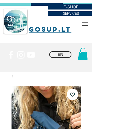
E-SHOP
SERVICES
goSUP.lt
EN