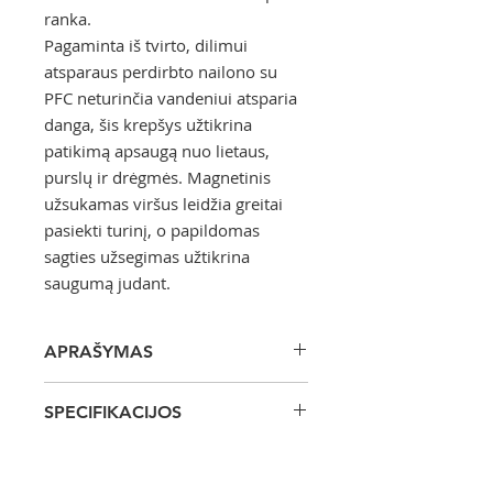
ranka.
Pagaminta iš tvirto, dilimui
atsparaus perdirbto nailono su
PFC neturinčia vandeniui atsparia
danga, šis krepšys užtikrina
patikimą apsaugą nuo lietaus,
purslų ir drėgmės. Magnetinis
užsukamas viršus leidžia greitai
pasiekti turinį, o papildomas
sagties užsegimas užtikrina
saugumą judant.
APRAŠYMAS
RED vandeniui atsparus krepšys
SPECIFIKACIJOS
per petį/juosmenį 7 l (Vandenyno
Mėlyna)
Techninė informacija
Lengvas, kompaktiškas ir visiškai
Talpa: 7 l
vandeniui atsparus „RED“ krepšys