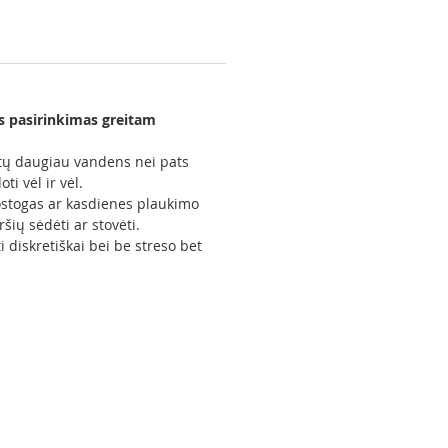
s pasirinkimas greitam
kartų daugiau vandens nei pats
i vėl ir vėl.
tostogas ar kasdienes plaukimo
ių sėdėti ar stovėti.
diskretiškai bei be streso bet