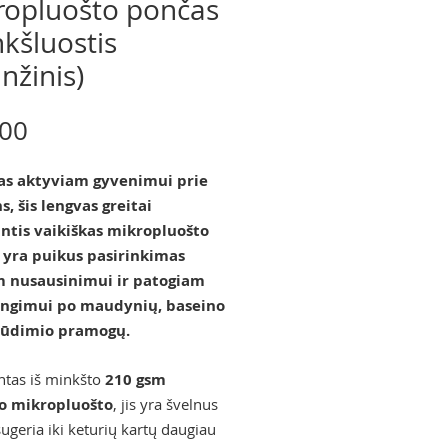
ropluošto pončas
nkšluostis
nžinis)
Price
.00
as aktyviam gyvenimui prie
, šis lengvas greitai
antis vaikiškas mikropluošto
 yra puikus pasirinkimas
m nusausinimui ir patogiam
engimui po maudynių, baseino
lūdimio pramogų.
tas iš minkšto
210 gsm
o mikropluošto
, jis yra švelnus
sugeria iki keturių kartų daugiau