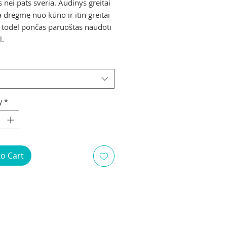
 nei pats sveria. Audinys greitai
a drėgmę nuo kūno ir itin greitai
, todėl pončas paruoštas naudoti
l.
y
*
to Cart