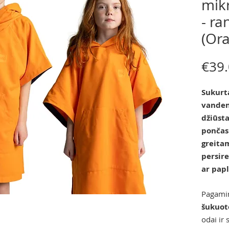
mik
- ra
(Ora
€39
Sukurt
vandens
džiūst
pončas
greita
persir
ar pap
Pagamin
šukuot
odai ir 