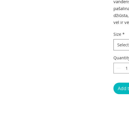
vandens
pašalin
džiūsta
vėl ir vė
Size
*
Select
Quantit
Add 