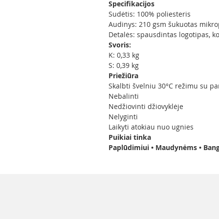
Specifikacijos
Sudėtis: 100% poliesteris
Audinys: 210 gsm šukuotas mikro
Detalės: spausdintas logotipas, k
Svoris:
K: 0,33 kg
S: 0,39 kg
Priežiūra
Skalbti švelniu 30°C režimu su p
Nebalinti
Nedžiovinti džiovyklėje
Nelyginti
Laikyti atokiau nuo ugnies
Puikiai tinka
Paplūdimiui • Maudynėms • Bangle