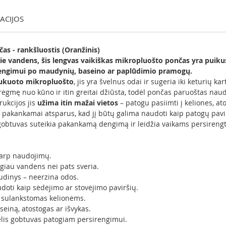
KACIJOS
as - rankšluostis (Oranžinis)
e vandens, šis lengvas vaikiškas mikropluošto pončas yra puiku
rengimui po maudynių, baseino ar paplūdimio pramogų.
ukuoto mikropluošto
, jis yra švelnus odai ir sugeria iki keturių 
rėgmę nuo kūno ir itin greitai džiūsta, todėl pončas paruoštas naudot
rukcijos jis
užima itin mažai vietos
– patogu pasiimti į keliones, a
 pakankamai atsparus, kad jį būtų galima naudoti kaip patogų pavirš
gobtuvas suteikia pakankamą dengimą ir leidžia vaikams persirengti 
 tarp naudojimų.
ugiau vandens nei pats sveria.
udinys – neerzina odos.
oti kaip sėdėjimo ar stovėjimo paviršių.
i sulankstomas kelionėms.
einą, atostogas ar išvykas.
elis gobtuvas patogiam persirengimui.