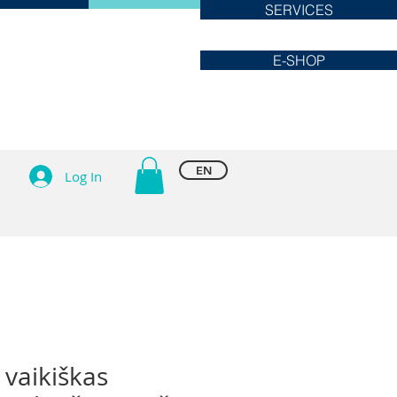
SERVICES
E-SHOP
EN
Log In
 vaikiškas