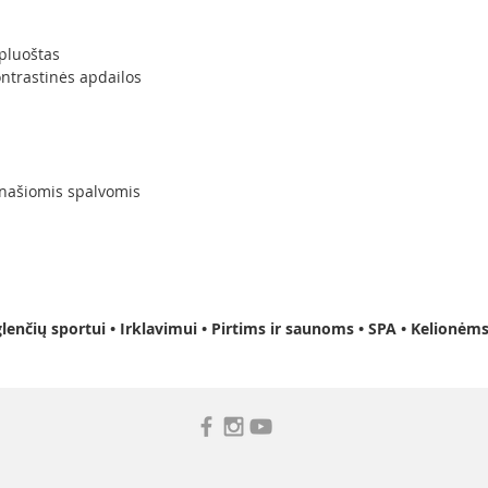
pluoštas
ontrastinės apdailos
anašiomis spalvomis
nčių sportui • Irklavimui • Pirtims ir saunoms • SPA • Kelionėm