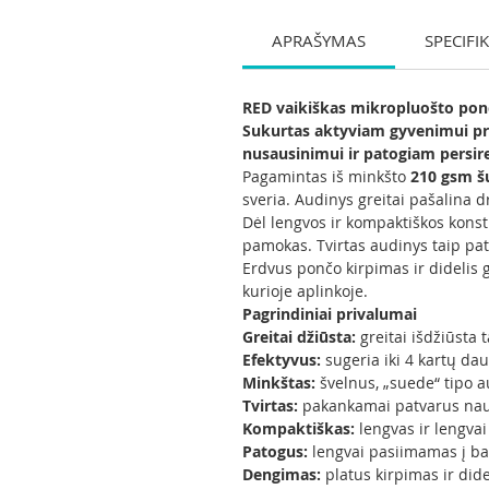
APRAŠYMAS
SPECIFI
RED vaikiškas mikropluošto ponč
Sukurtas aktyviam gyvenimui pri
nusausinimui ir patogiam persi
Pagamintas iš minkšto
210 gsm š
sveria. Audinys greitai pašalina d
Dėl lengvos ir kompaktiškos konst
pamokas. Tvirtas audinys taip pat
Erdvus pončo kirpimas ir didelis 
kurioje aplinkoje.
Pagrindiniai privalumai
Greitai džiūsta:
greitai išdžiūsta
Efektyvus:
sugeria iki 4 kartų da
Minkštas:
švelnus, „suede“ tipo a
Tvirtas:
pakankamai patvarus naud
Kompaktiškas:
lengvas ir lengva
Patogus:
lengvai pasiimamas į bas
Dengimas:
platus kirpimas ir did