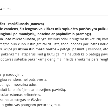
KACIJOS
as - rankšluostis (Rausva)
e vandens, šis lengvas vaikiškas mikropluošto pončas yra puiku
rengimui po maudynių, baseino ar paplūdimio pramogų.
ukuoto mikropluošto
, jis yra švelnus odai ir sugeria iki keturių 
rėgmę nuo kūno ir itin greitai džiūsta, todėl pončas paruoštas naudot
rukcijos jis
užima itin mažai vietos
– patogu pasiimti į keliones, a
 pakankamai atsparus, kad jį būtų galima naudoti kaip patogų pavirš
gobtuvas suteikia pakankamą dengimą ir leidžia vaikams persirengti 
 tarp naudojimų.
ugiau vandens nei pats sveria.
udinys – neerzina odos.
oti kaip sėdėjimo ar stovėjimo paviršių.
i sulankstomas kelionėms.
einą, atostogas ar išvykas.
elis gobtuvas patogiam persirengimui.