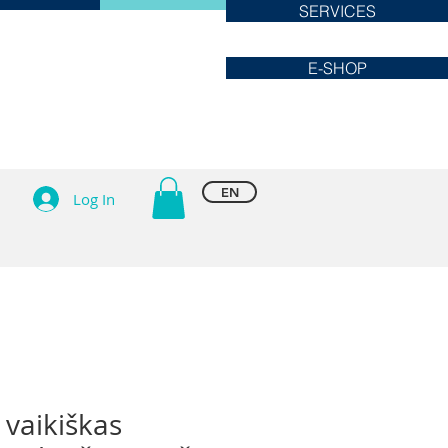
SERVICES
E-SHOP
EN
Log In
 vaikiškas