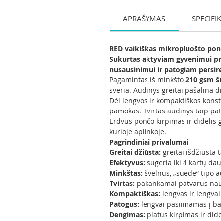
APRAŠYMAS
SPECIFI
RED vaikiškas mikropluošto ponč
Sukurtas aktyviam gyvenimui pri
nusausinimui ir patogiam persi
Pagamintas iš minkšto
210 gsm š
sveria. Audinys greitai pašalina d
Dėl lengvos ir kompaktiškos konst
pamokas. Tvirtas audinys taip pat
Erdvus pončo kirpimas ir didelis 
kurioje aplinkoje.
Pagrindiniai privalumai
Greitai džiūsta:
greitai išdžiūsta
Efektyvus:
sugeria iki 4 kartų da
Minkštas:
švelnus, „suede“ tipo a
Tvirtas:
pakankamai patvarus naud
Kompaktiškas:
lengvas ir lengva
Patogus:
lengvai pasiimamas į bas
Dengimas:
platus kirpimas ir did