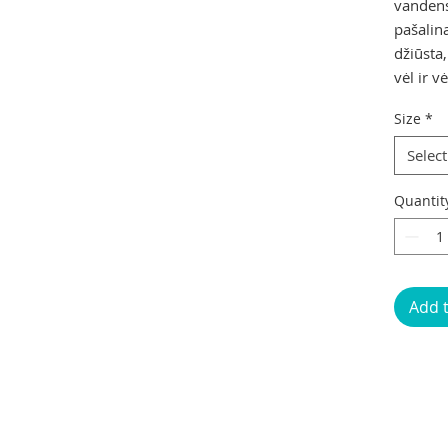
vandens
pašalin
džiūsta
vėl ir vė
Size
*
Select
Quantit
Add 