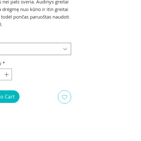
 nei pats sveria. Audinys greitai
a drėgmę nuo kūno ir itin greitai
, todėl pončas paruoštas naudoti
l.
y
*
to Cart