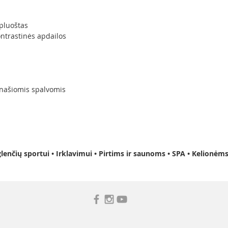
pluoštas
ontrastinės apdailos
anašiomis spalvomis
nčių sportui • Irklavimui • Pirtims ir saunoms • SPA • Kelionėm