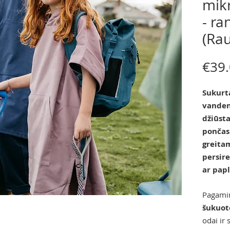
mik
- ra
(Ra
€39
Sukurt
vandens
džiūst
pončas
greita
persir
ar pap
Pagamin
šukuot
odai ir 