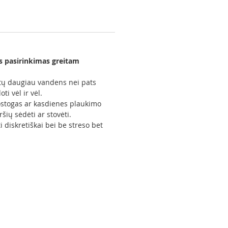
s pasirinkimas greitam
kartų daugiau vandens nei pats
i vėl ir vėl.
tostogas ar kasdienes plaukimo
ių sėdėti ar stovėti.
diskretiškai bei be streso bet