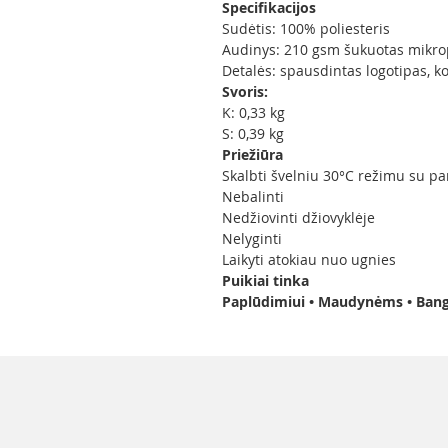
Specifikacijos
Sudėtis: 100% poliesteris
Audinys: 210 gsm šukuotas mikro
Detalės: spausdintas logotipas, k
Svoris:
K: 0,33 kg
S: 0,39 kg
Priežiūra
Skalbti švelniu 30°C režimu su p
Nebalinti
Nedžiovinti džiovyklėje
Nelyginti
Laikyti atokiau nuo ugnies
Puikiai tinka
Paplūdimiui • Maudynėms • Bangle