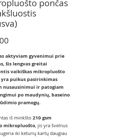
ropluošto pončas
nkšluostis
usva)
Price
.00
as aktyviam gyvenimui prie
, šis lengvas greitai
antis vaikiškas mikropluošto
 yra puikus pasirinkimas
m nusausinimui ir patogiam
engimui po maudynių, baseino
lūdimio pramogų.
tas iš minkšto
210 gsm
o mikropluošto
, jis yra švelnus
sugeria iki keturių kartų daugiau