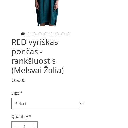
RED vyriškas
pončas -
rankšluostis
(Melsvai Žalia)
Price
€69.00
Size
*
Quantity
*