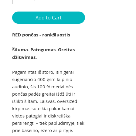
Add to Cart
RED pončas - rankšluostis
Šiluma. Patogumas. Greitas
džiūvimas.
Pagamintas iš storo, itin gerai
sugeriančio 400 gsm kilpinio
audinio, šis 100 % medvilnės
pončas padės greitai išdžiūti ir
išlikti šiltam. Laisvas, oversized
kirpimas suteikia pakankamai
vietos patogiai ir diskretiškai
persirengti – tiek paplūdimyje, tiek
prie baseino, ežero ar pirtyje.