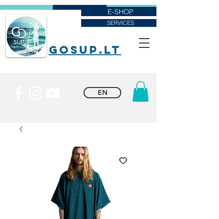
E-SHOP
SERVICES
goSUP.lt
EN