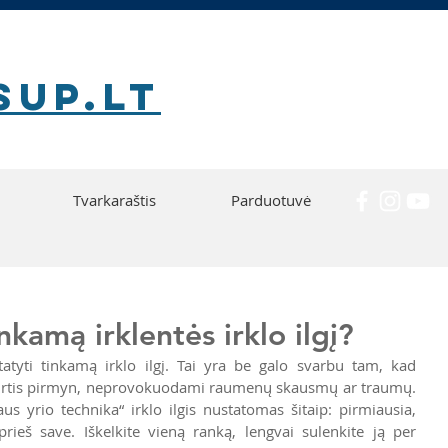
SUP.lt
Tvarkaraštis
Parduotuvė
nkamą irklentės irklo ilgį?
statyti tinkamą irklo ilgį. Tai yra be galo svarbu tam, kad 
i irtis pirmyn, neprovokuodami raumenų skausmų ar traumų. 
us yrio technika“ irklo ilgis nustatomas šitaip: pirmiausia, 
prieš save. Iškelkite vieną ranką, lengvai sulenkite ją per 