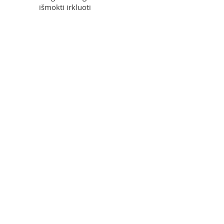
išmokti irkluoti