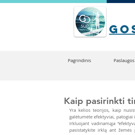
go
Pagrindinis
Paslaugos
Kaip pasirinkti ti
Yra kelios teorijos, kaip nusi
galėtumėte efektyviai, patogia
Irkluojant vadinamąja “efektyva
pasistatykite irklą ant žemės 