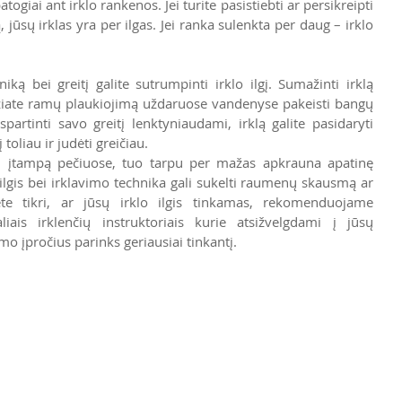
ogiai ant irklo rankenos. Jei turite pasistiebti ar persikreipti 
ūsų irklas yra per ilgas. Jei ranka sulenkta per daug – irklo 
iką bei greitį galite sutrumpinti irklo ilgį. Sumažinti irklą 
žiate ramų plaukiojimą uždaruose vandenyse pakeisti bangų 
rtinti savo greitį lenktyniaudami, irklą galite pasidaryti 
 toliau ir judėti greičiau.
nti įtampą pečiuose, tuo tarpu per mažas apkrauna apatinę 
ilgis bei irklavimo technika gali sukelti raumenų skausmą ar 
 tikri, ar jūsų irklo ilgis tinkamas, rekomenduojame 
liais irklenčių instruktoriais kurie atsižvelgdami į jūsų 
imo įpročius parinks geriausiai tinkantį. 