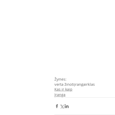
Žymės:
verta žinoti
įranga
irklas
Kas ir kaip
Įranga