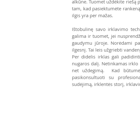
alkūne. Tuomet uždėkite riešą pat
tam, kad pasiektumėte rankeną, j
ilgis yra per mažas.
Ištobulinę savo irklavimo techn
galima ir tuomet, jei nusprend
gaudymu jūroje. Norėdami paspa
ilgesnį. Tai leis užgriebti vandenį
Per didelis irklas gali padidi
nugaros dalį. Netinkamas irklo 
net uždegimą.  Kad būtumėte
pasikonsultuoti su profesiona
sudėjimą, irklentės storį, irklav