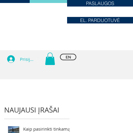
PASLAUGOS
EL. PARDUOTUVĖ
EN
Prisijungti
NAUJAUSI ĮRAŠAI
Kaip pasirinkti tinkamą