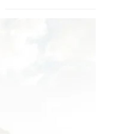
irklentės irklą?
Į ką verta atkreipti dėmesį renkatis irklentės
irklą.