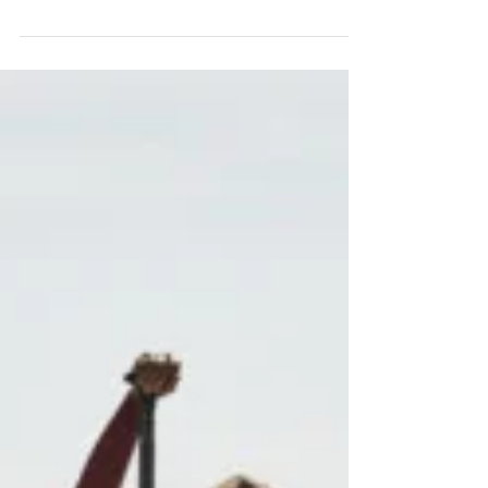
irklo ilgį. Tai yra be galo svarbu tam, kad
galėtumėte efektyviai, patogiai irtis pirmyn,...