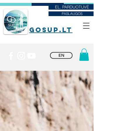
EL. PARDUOTUVĖ
PASLAUGOS
goSUP.lt
EN