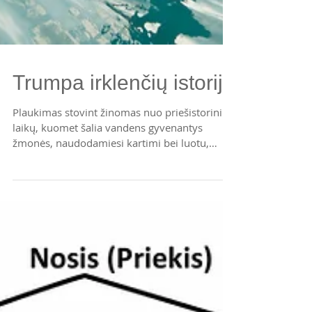
Trumpa irklenčių istorija
Plaukimas stovint žinomas nuo priešistorinių
laikų, kuomet šalia vandens gyvenantys
žmonės, naudodamiesi kartimi bei luotu,
rąstu ar...