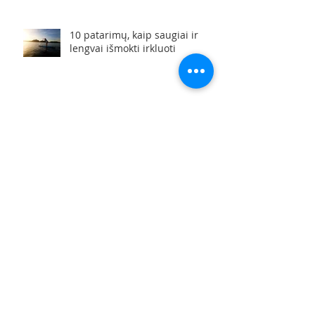
vaikais
10 patarimų, kaip saugiai ir
lengvai išmokti irkluoti
Saugus irklenčių (SUP) sportas
SUP Fit treniruotės –
ieškantiems įvairovės
mankštinantis