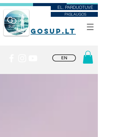
EL. PARDUOTUVĖ
PASLAUGOS
goSUP.lt
EN