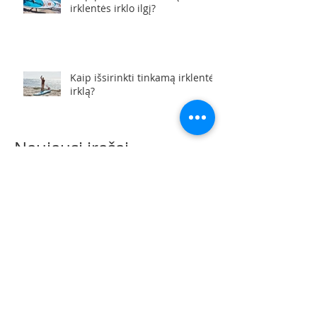
Kaip pasirinkti tinkamą
irklentės irklo ilgį?
Kaip išsirinkti tinkamą irklentės
irklą?
Naujausi įrašai
2021 m. balandis
(1)
1 įrašas
2020 m. liepa
(3)
3 įrašai
2019 m. spalis
(1)
1 įrašas
2019 m. rugsėjis
(1)
1 įrašas
2019 m. rugpjūtis
(1)
1 įrašas
2017 m. gruodis
(1)
1 įrašas
2017 m. lapkritis
(4)
4 įrašai