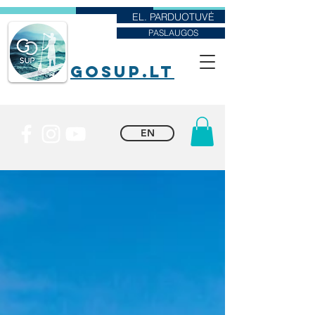
EL. PARDUOTUVĖ
PASLAUGOS
goSUP.lt
EN