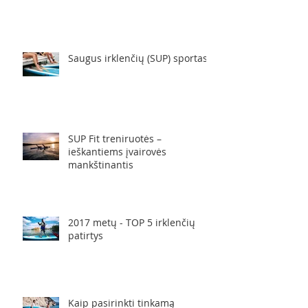
10 patarimų, kaip saugiai ir
lengvai išmokti irkluoti
Saugus irklenčių (SUP) sportas
SUP Fit treniruotės –
ieškantiems įvairovės
mankštinantis
2017 metų - TOP 5 irklenčių
patirtys