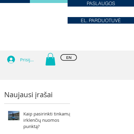
PASLAUGOS
EL. PARDUOTUVĖ
EN
Prisijungti
Naujausi įrašai
Kaip pasirinkti tinkamą
irklenčių nuomos
punktą?