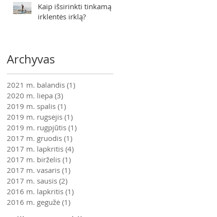
Kaip išsirinkti tinkamą
irklentės irklą?
Archyvas
2021 m. balandis
(1)
1 įrašas
2020 m. liepa
(3)
3 įrašai
2019 m. spalis
(1)
1 įrašas
2019 m. rugsėjis
(1)
1 įrašas
2019 m. rugpjūtis
(1)
1 įrašas
2017 m. gruodis
(1)
1 įrašas
2017 m. lapkritis
(4)
4 įrašai
2017 m. birželis
(1)
1 įrašas
2017 m. vasaris
(1)
1 įrašas
2017 m. sausis
(2)
2 įrašai
2016 m. lapkritis
(1)
1 įrašas
2016 m. gegužė
(1)
1 įrašas