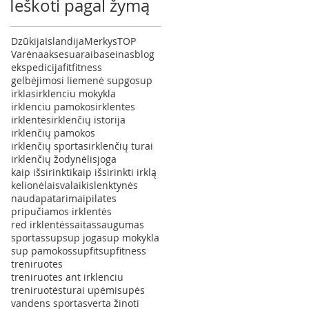
Ieškoti pagal žymą
Dzūkija
Islandija
Merkys
TOP
Varėna
aksesuarai
baseinas
blog
ekspedicija
fit
fitness
gelbėjimosi liemenė sup
gosup
irklas
irklenciu mokykla
irklenciu pamokos
irklentes
irklentės
irklenčių istorija
irklenčių pamokos
irklenčių sportas
irklenčių turai
irklenčių žodynėlis
joga
kaip išsirinkti
kaip išsirinkti irklą
kelionė
laisvalaikis
lenktynės
nauda
patarimai
pilates
pripučiamos irklentės
red irklentės
saitas
saugumas
sportas
sup
sup joga
sup mokykla
sup pamokos
supfit
supfitness
treniruotes
treniruotes ant irklenciu
treniruotės
turai upėmis
upės
vandens sportas
verta žinoti