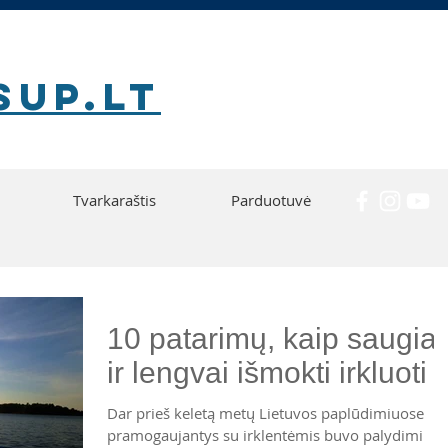
SUP.lt
Tvarkaraštis
Parduotuvė
10 patarimų, kaip saugiai
ir lengvai išmokti irkluoti
Dar prieš keletą metų Lietuvos paplūdimiuose
pramogaujantys su irklentėmis buvo palydimi