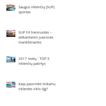
Saugus irklenčių (SUP)
sportas
SUP Fit treniruotės –
ieškantiems įvairovės
mankštinantis
2017 metų - TOP 5
irklenčių patirtys
Kaip pasirinkti tinkamą
irklentės irklo ilgį?